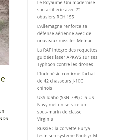
Le Royaume-Uni modernise
son artillerie avec 72
obusiers RCH 155
L’Allemagne renforce sa
défense aérienne avec de
nouveaux missiles Meteor
La RAF intègre des roquettes
guidées laser APKWS sur ses
Typhoon contre les drones
L’Indonésie confirme l’achat
me
de 42 chasseurs J-10C
chinois
USS Idaho (SSN-799) : la US
Navy met en service un
 un
sous-marin de classe
KNDS
Virginia
Russie : la corvette Burya
teste son système Pantsyr-M