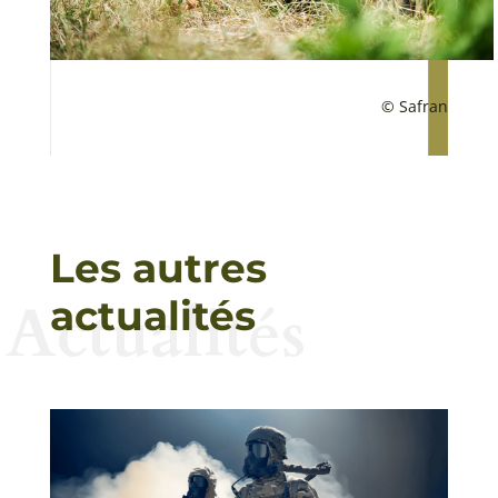
© Safran
Les autres
Actualités
actualités