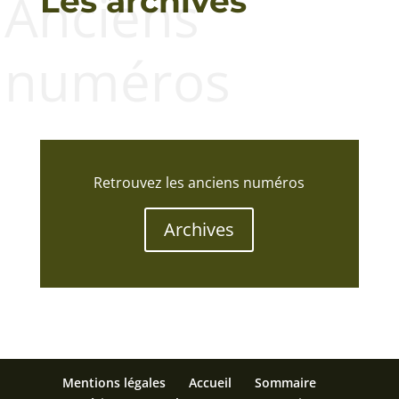
Anciens
Les archives
numéros
Retrouvez les anciens numéros
Archives
Mentions légales
Accueil
Sommaire