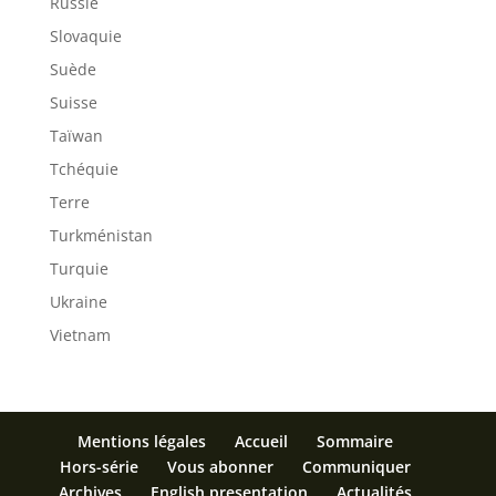
Russie
Slovaquie
Suède
Suisse
Taïwan
Tchéquie
Terre
Turkménistan
Turquie
Ukraine
Vietnam
Mentions légales
Accueil
Sommaire
Hors-série
Vous abonner
Communiquer
Archives
English presentation
Actualités