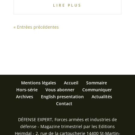
LIRE PLUS
« Entrées précédentes
Mentions légales
Accueil
Sommaire
Hors-série
Vous abonner
Communiquer
Archives
English presentation
Actualités
Contact
DÉFENSE EXPERT, Forces armées et industries de
défense - Magazine trimestriel par les Editions
Heimdal - 2, rue de la cartoucherie 14400 St-Martin-