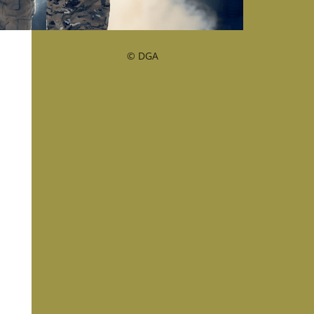
© DGA