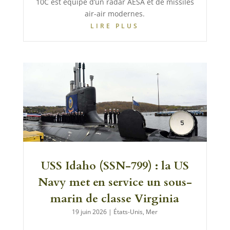
10C est équipé d’un radar AESA et de missiles
air-air modernes.
LIRE PLUS
USS Idaho (SSN-799) : la US
Navy met en service un sous-
marin de classe Virginia
19 juin 2026
|
États-Unis
,
Mer