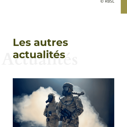
© RBSL
Les autres
Actualités
actualités