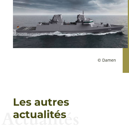
© Damen
Les autres
Actualités
actualités