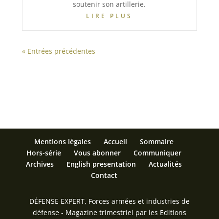
soutenir son artillerie.
LIRE PLUS
« Entrées précédentes
Mentions légales
Accueil
Sommaire
Hors-série
Vous abonner
Communiquer
Archives
English presentation
Actualités
Contact
DÉFENSE EXPERT, Forces armées et industries de
défense - Magazine trimestriel par les Editions