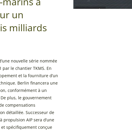
-marins à
our un
s milliards
e d’une nouvelle série nommée
031 par le chantier TKMS. En
oppement et la fourniture d’un
chnique. Berlin financera une
tion, conformément à un
. De plus, le gouvernement
de compensations
non détaillée. Successeur de
 à propulsion AIP sera d’une
, et spécifiquement conçue