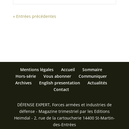
« Entrées précédentes
Mentions légales
Accueil
Sommaire
Hors-série
Vous abonner
Communiquer
Archives
English presentation
Actualités
Contact
DÉFENSE EXPERT, Forces armées et industries de
défense - Magazine trimestriel par les Editions
Heimdal - 2, rue de la cartoucherie 14400 St-Martin-
des-Entrées