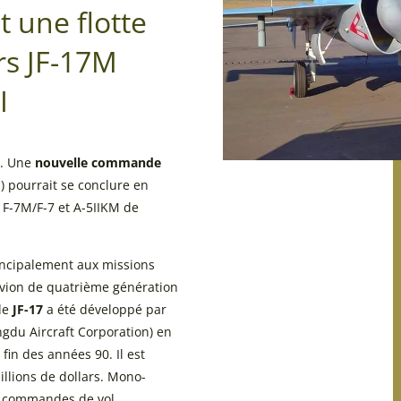
t une flotte
rs JF-17M
I
5. Une
nouvelle commande
I) pourrait se conclure en
 F-7M/F-7 et A-5IIKM de
incipalement aux missions
Avion de quatrième génération
 le
JF-17
a été développé par
gdu Aircraft Corporation) en
 fin des années 90. Il est
illions de dollars. Mono-
de commandes de vol