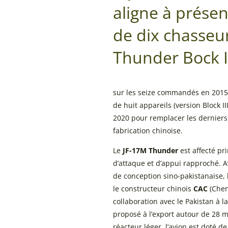
aligne à présen
de dix chasseu
Thunder Bock I
sur les seize commandés en 201
de huit appareils (version Block II
2020 pour remplacer les derniers
fabrication chinoise.
Le
JF-17M Thunder
est affecté pr
d’attaque et d’appui rapproché. 
de conception sino-pakistanaise,
le constructeur chinois
CAC
(Chen
collaboration avec le Pakistan à la
proposé à l’export autour de 28 m
réacteur léger, l’avion est doté 