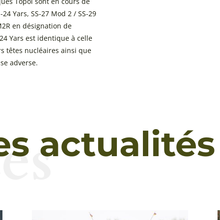
iques Topol sont en cours de
-24 Yars, SS-27 Mod 2 / SS-29
2R en désignation de
24 Yars est identique à celle
rs têtes nucléaires ainsi que
nse adverse.
és
es actualités