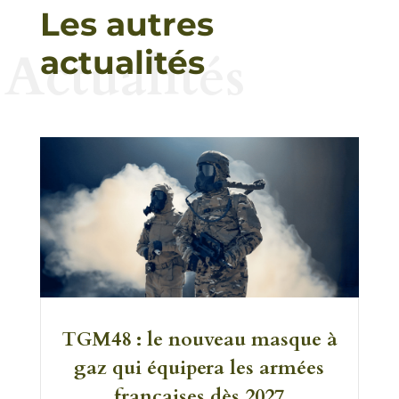
Les autres
Actualités
actualités
TGM48 : le nouveau masque à
gaz qui équipera les armées
françaises dès 2027