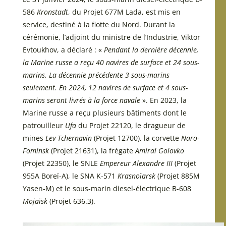
586
Kronstadt
, du Projet 677M Lada, est mis en
service, destiné à la flotte du Nord. Durant la
cérémonie, l’adjoint du ministre de l’Industrie, Viktor
Evtoukhov, a déclaré : «
Pendant la dernière décennie,
la Marine russe a reçu 40 navires de surface et 24 sous-
marins. La décennie précédente 3 sous-marins
seulement. En 2024, 12 navires de surface et 4 sous-
marins seront livrés à la force navale
». En 2023, la
Marine russe a reçu plusieurs bâtiments dont le
patrouilleur
Ufa
du Projet 22120, le dragueur de
mines
Lev Tchernavin
(Projet 12700), la corvette
Naro-
Fominsk
(Projet 21631), la frégate
Amiral Golovko
(Projet 22350), le SNLE
Empereur Alexandre III
(Projet
955A Boreï-A), le SNA K-571
Krasnoïarsk
(Projet 885M
Yasen-M) et le sous-marin diesel-électrique B-608
Mojaïsk
(Projet 636.3).