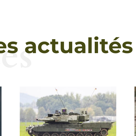
és
es actualités