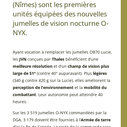
(Nîmes) sont les premières
unités équipées des nouvelles
jumelles de vision nocturne O-
NYX.
Ayant vocation à remplacer les jumelles OB70 Lucie,
les
JVN
conçues par
Thales
bénéficient d’une
meilleure résolution
et d’un
champ de vision plus
large de 51°
(contre 40° auparavant). Plus
légères
(340 g contre 420 g sur la Lucie), elles améliorent la
perception de l’environnement
et la
mobilité du
combattant
. Leur autonomie peut atteindre 40
heures.
Sur les 3 519 jumelles O-NYX commandées par la
DGA, 3 179 doivent être fournies à l’
Armée de terre
d’ici la fin de l’année. Le reste de la commande sera