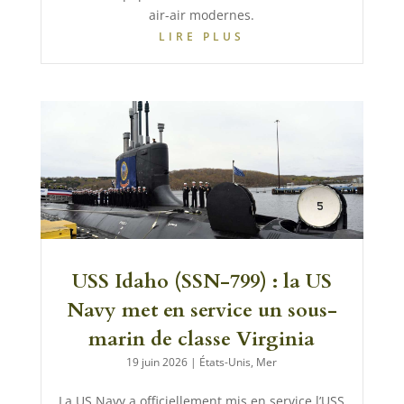
air-air modernes.
LIRE PLUS
USS Idaho (SSN-799) : la US
Navy met en service un sous-
marin de classe Virginia
19 juin 2026
|
États-Unis
,
Mer
La US Navy a officiellement mis en service l’USS