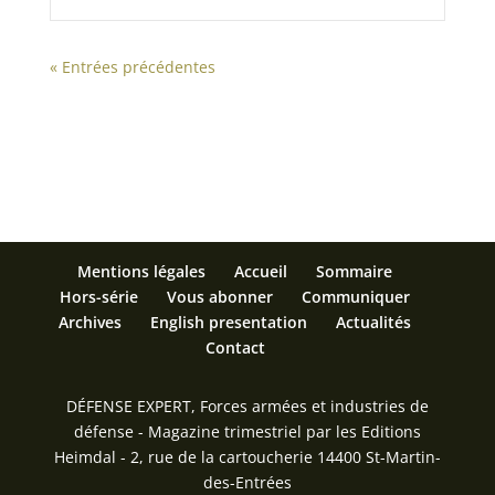
« Entrées précédentes
Mentions légales
Accueil
Sommaire
Hors-série
Vous abonner
Communiquer
Archives
English presentation
Actualités
Contact
DÉFENSE EXPERT, Forces armées et industries de
défense - Magazine trimestriel par les Editions
Heimdal - 2, rue de la cartoucherie 14400 St-Martin-
des-Entrées