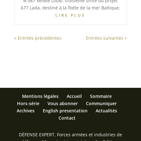
B-587 Velikie Louki, troisième unité du projet
677 Lada, destiné à la flotte de la mer Baltique.
LIRE PLUS
« Entrées précédentes
Entrées suivantes »
Mentions légales
Accueil
Sommaire
Hors-série
Vous abonner
Communiquer
Archives
English presentation
Actualités
Contact
DÉFENSE EXPERT, Forces armées et industries de