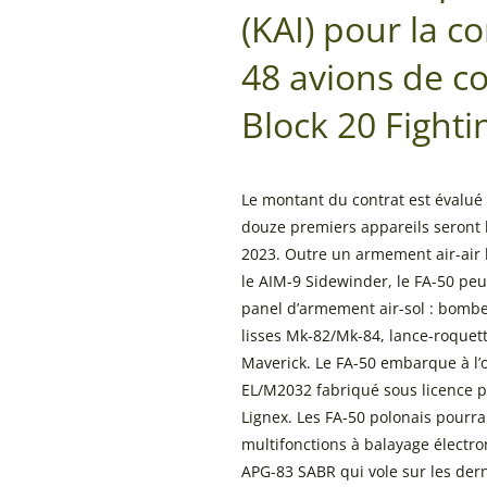
(KAI) pour la
48 avions de c
Block 20 Fighti
Le montant du contrat est évalué à
douze premiers appareils seront li
2023. Outre un armement air-air 
le AIM-9 Sidewinder, le FA-50 pe
panel d’armement air-sol : bom
lisses Mk-82/Mk-84, lance-roquet
Maverick. Le FA-50 embarque à l’o
EL/M2032 fabriqué sous licence p
Lignex. Les FA-50 polonais pourra
multifonctions à balayage élec
APG-83 SABR qui vole sur les dern