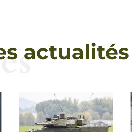
és
es actualités