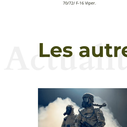
70/72/ F-16 Viper.
Actualit
Les autr