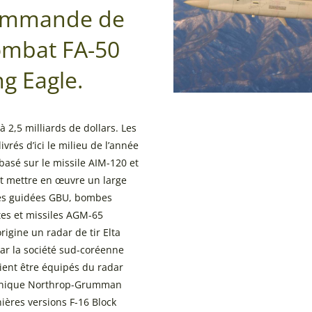
 commande de
ombat FA-50
ng Eagle.
 2,5 milliards de dollars. Les
vrés d’ici le milieu de l’année
basé sur le missile AIM-120 et
ut mettre en œuvre un large
bes guidées GBU, bombes
tes et missiles AGM-65
rigine un radar de tir Elta
ar la société sud-coréenne
ient être équipés du radar
tronique Northrop-Grumman
ières versions F-16 Block