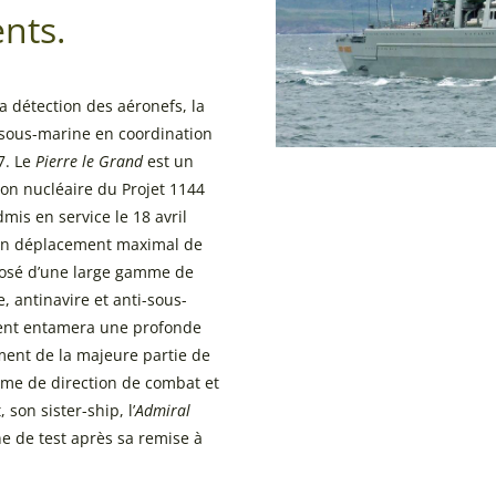
nts.
a détection des aéronefs, la
i-sous-marine en coordination
7. Le
Pierre le Grand
est un
ion nucléaire du Projet 1144
admis en service le 18 avril
 un déplacement maximal de
posé d’une large gamme de
 antinavire et anti-sous-
ent entamera une profonde
ent de la majeure partie de
ème de direction de combat et
son sister-ship, l’
Admiral
e de test après sa remise à