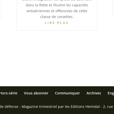
dans la flotte et illustre les capacités
antiaériennes et offensives de cette
classe de corvettes.
LIRE PLUS
Hors-série
Vous abonner
Communiquer
Archives
Eng
 défense - Magazine trimestriel par les Editions Heimdal - 2, rue