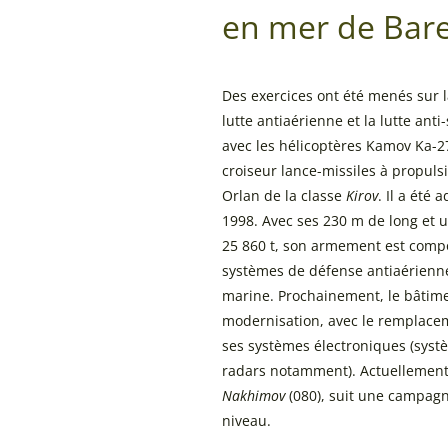
en mer de Bare
Des exercices ont été menés sur l
lutte antiaérienne et la lutte ant
avec les hélicoptères Kamov Ka-2
croiseur lance-missiles à propuls
Orlan de la classe
Kirov
. Il a été 
1998. Avec ses 230 m de long et
25 860 t, son armement est com
systèmes de défense antiaérienne,
marine. Prochainement, le bâtim
modernisation, avec le remplacem
ses systèmes électroniques (syst
radars notamment). Actuellement, 
Nakhimov
(080), suit une campagn
niveau.