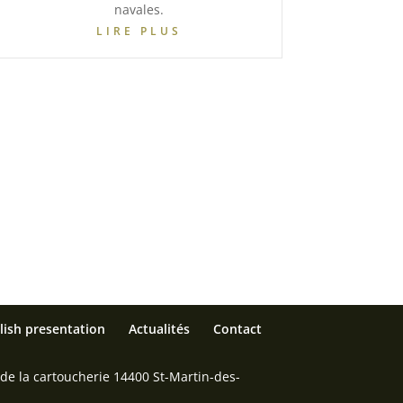
navales.
LIRE PLUS
lish presentation
Actualités
Contact
 de la cartoucherie 14400 St-Martin-des-