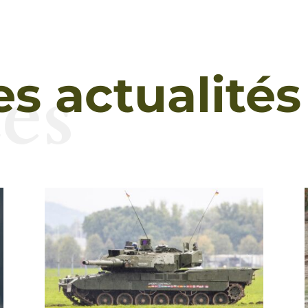
és
es actualités