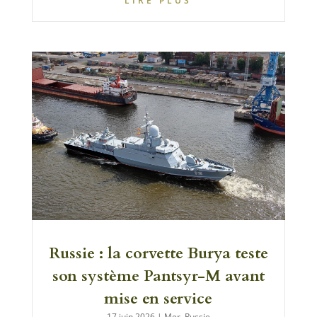
LIRE PLUS
Russie : la corvette Burya teste
son système Pantsyr-M avant
mise en service
17 juin 2026
|
Mer
,
Russie