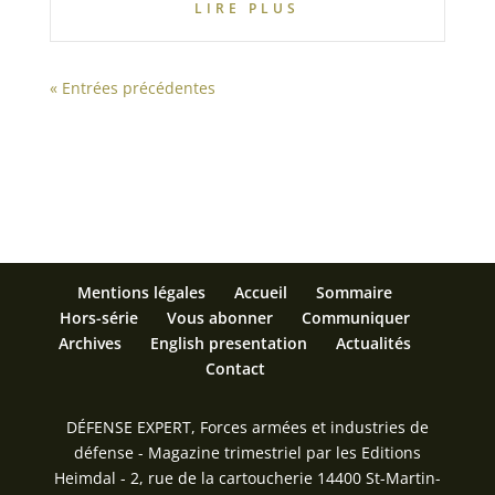
LIRE PLUS
« Entrées précédentes
Mentions légales
Accueil
Sommaire
Hors-série
Vous abonner
Communiquer
Archives
English presentation
Actualités
Contact
DÉFENSE EXPERT, Forces armées et industries de
défense - Magazine trimestriel par les Editions
Heimdal - 2, rue de la cartoucherie 14400 St-Martin-