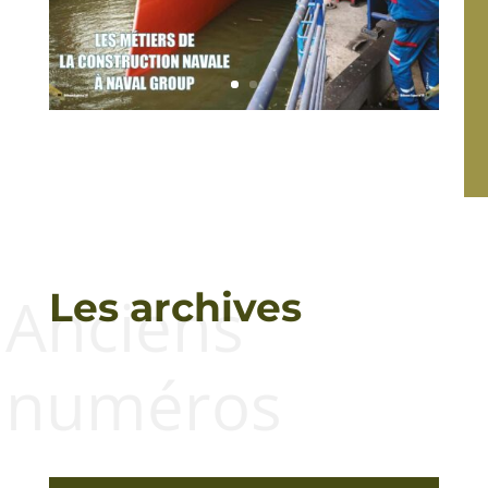
Anciens
Les archives
numéros