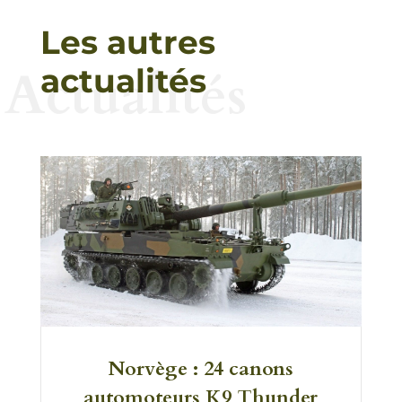
Les autres
Actualités
actualités
Norvège : 24 canons
automoteurs K9 Thunder